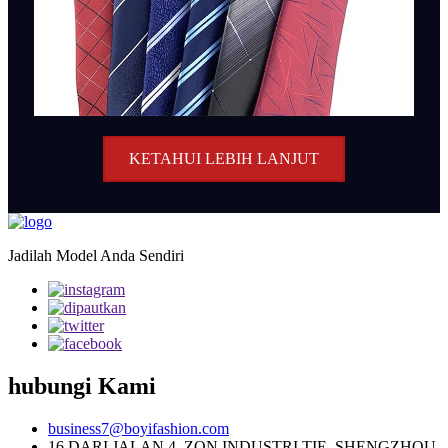
KETAHUI LEBIH LANJUT
Jadilah Model Anda Sendiri
hubungi Kami
business7@boyifashion.com
16 DARI JALAN 4, ZON INDUSTRI TIE, SHENGZHOU,