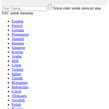
Tekan enter untuk mencari atau
ESC untuk menutup
English
French
German
Portuguese
Spanish
Russian
Japanese
Korean
Arabic
Irish
Greek
Turkish
Italian
Danish
Romanian
Indonesian
Czech
Afrikaans
Swedish
Polish
Basque