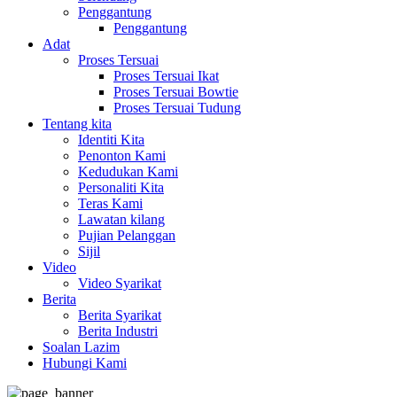
Penggantung
Penggantung
Adat
Proses Tersuai
Proses Tersuai Ikat
Proses Tersuai Bowtie
Proses Tersuai Tudung
Tentang kita
Identiti Kita
Penonton Kami
Kedudukan Kami
Personaliti Kita
Teras Kami
Lawatan kilang
Pujian Pelanggan
Sijil
Video
Video Syarikat
Berita
Berita Syarikat
Berita Industri
Soalan Lazim
Hubungi Kami