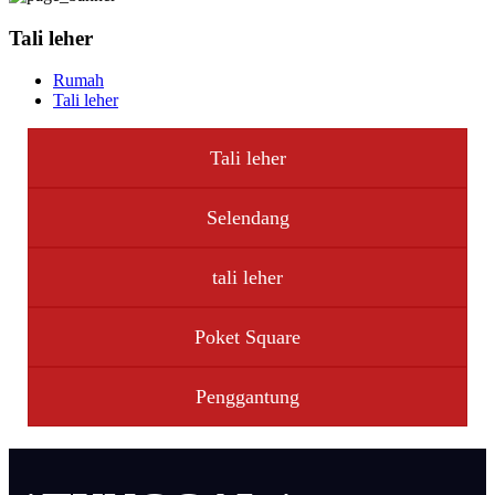
Tali leher
Rumah
Tali leher
Tali leher
Selendang
tali leher
Poket Square
Penggantung